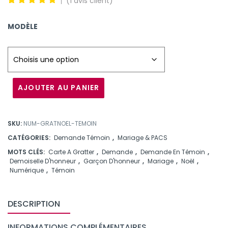
(
1
avis client)
5
1
5.00
out
of
basé
MODÈLE
sur la
note
client de
AJOUTER AU PANIER
SKU:
NUM-GRATNOEL-TEMOIN
CATÉGORIES:
Demande Témoin
,
Mariage & PACS
MOTS CLÉS:
Carte A Gratter
,
Demande
,
Demande En Témoin
,
Demoiselle D'honneur
,
Garçon D'honneur
,
Mariage
,
Noël
,
Numérique
,
Témoin
DESCRIPTION
INFORMATIONS COMPLÉMENTAIRES