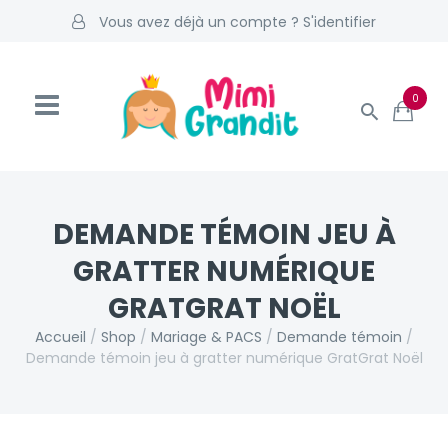
Vous avez déjà un compte ? S'identifier
0
DEMANDE TÉMOIN JEU À
GRATTER NUMÉRIQUE
GRATGRAT NOËL
Accueil
/
Shop
/
Mariage & PACS
/
Demande témoin
/
Demande témoin jeu à gratter numérique GratGrat Noël