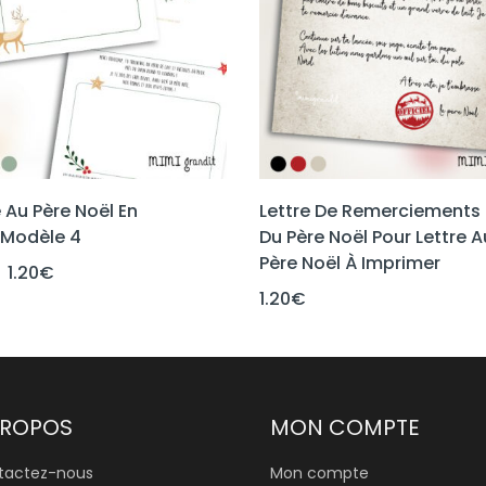
e Au Père Noël En
Lettre De Remerciements
 Modèle 4
Du Père Noël Pour Lettre A
Père Noël À Imprimer
Le
Le
1.20
€
prix
prix
1.20
€
initial
actuel
était :
est :
1.60€.
1.20€.
PROPOS
MON COMPTE
tactez-nous
Mon compte