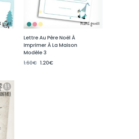
Lettre Au Père Noël À
Imprimer À La Maison
Modèle 3
Le
Le
1.60
€
1.20
€
prix
prix
initial
actuel
était :
est :
1.60€.
1.20€.