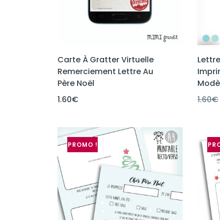
Carte À Gratter Virtuelle
Lettr
Remerciement Lettre Au
Impri
Père Noël
Modèl
1.60
€
1.60
€
PROMO !
PR