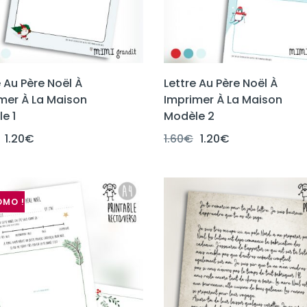
e Au Père Noël À
Lettre Au Père Noël À
mer À La Maison
Imprimer À La Maison
e 1
Modèle 2
Le
Le
Le
Le
1.20
€
1.60
€
1.20
€
prix
prix
prix
prix
initial
actuel
initial
actuel
était :
est :
était :
est :
1.60€.
1.20€.
1.60€.
1.20€.
OMO !