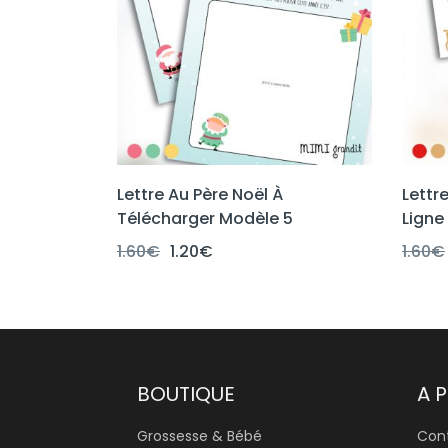
Lettre Au Père Noël À
Lettr
Télécharger Modèle 5
Ligne
Le
Le
1.60
€
1.20
€
1.60
€
prix
prix
initial
actuel
était :
est :
1.60€.
1.20€.
BOUTIQUE
A 
Grossesse & Bébé
Con