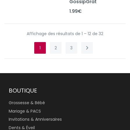
GossipGrat
1.99
€
Affichage des résultats de 1 – 12 de 32
1
2
3
BOUTIQUE
Grossesse & Bébé
Mariage & PACS
Invitations & Anniversaires
Dents & Éveil