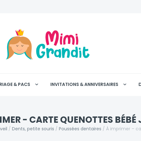
RIAGE & PACS
INVITATIONS & ANNIVERSAIRES
IMER - CARTE QUENOTTES BÉBÉ
veil
/
Dents, petite souris
/
Poussées dentaires
/
À imprimer – ca