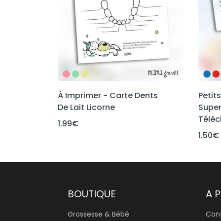
À Imprimer - Carte Dents
Petit
De Lait Licorne
Super
Téléc
1.99
€
1.50
€
BOUTIQUE
A 
Grossesse & Bébé
Con