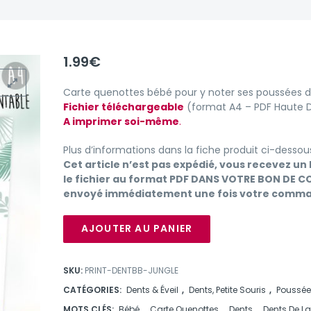
1.99
€
Carte quenottes bébé pour y noter ses poussées d
Fichier téléchargeable
(format A4 – PDF Haute Dé
A imprimer soi-même
.
Plus d’informations dans la fiche produit ci-dessou
Cet article n’est pas expédié, vous recevez un 
le fichier au format PDF DANS VOTRE BON DE C
envoyé immédiatement une fois votre comman
AJOUTER AU PANIER
SKU:
PRINT-DENTBB-JUNGLE
CATÉGORIES:
Dents & Éveil
,
Dents, Petite Souris
,
Poussée
MOTS CLÉS:
Bébé
,
Carte Quenottes
,
Dents
,
Dents De La