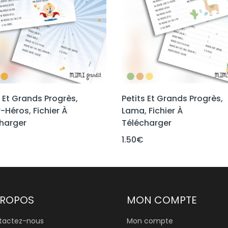
s Et Grands Progrès,
Petits Et Grands Progrès,
-Héros, Fichier À
Lama, Fichier À
harger
Télécharger
1.50
€
PROPOS
MON COMPTE
tactez-nous
Mon compte