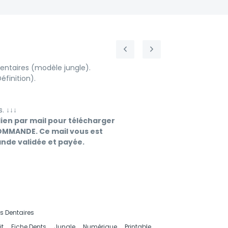
entaires (modèle jungle).
finition).
s.
↓↓↓
lien par mail pour télécharger
OMMANDE. Ce mail vous est
de validée et payée.
s Dentaires
it
,
Fiche Dents
,
Jungle
,
Numérique
,
Printable