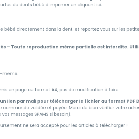
cartes de dents bébé à imprimer
en cliquant ici
.
 de bébé directement dans la dent, et reportez vous sur les petites
vés – Toute reproduction même partielle est interdite. Uti
oi-même.
is en page au format A4, pas de modification à faire.
z un lien par mail pour télécharger le fichier au format 
e commande validée et payée. Merci de bien vérifier votre a
ns vos messages SPAMS si besoin).
rsement ne sera accepté pour les articles à télécharger !