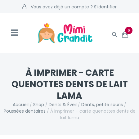
Vous avez déjà un compte ? S'identifier
0
À IMPRIMER - CARTE
QUENOTTES DENTS DE LAIT
LAMA
Accueil
/
Shop
/
Dents & Éveil
/
Dents, petite souris
/
Poussées dentaires
/
À imprimer – carte quenottes dents de
lait lama