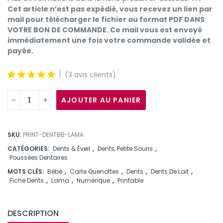
Cet article n’est pas expédié, vous recevez un lien par
mail pour télécharger le fichier au format PDF DANS
VOTRE BON DE COMMANDE. Ce mail vous est envoyé
immédiatement une fois votre commande validée et
payée.
(
3
avis clients)
5
3
5.00
out
of
basé
-
+
AJOUTER AU PANIER
sur les
notes
des
clients
de
SKU:
PRINT-DENTBB-LAMA
CATÉGORIES:
Dents & Éveil
,
Dents, Petite Souris
,
Poussées Dentaires
MOTS CLÉS:
Bébé
,
Carte Quenottes
,
Dents
,
Dents De Lait
,
Fiche Dents
,
Lama
,
Numérique
,
Printable
DESCRIPTION