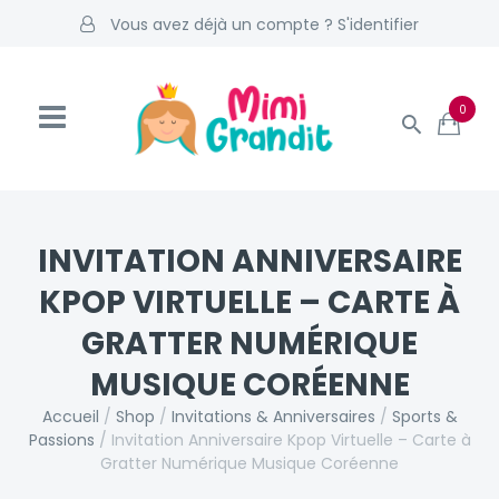
Vous avez déjà un compte ? S'identifier
0
INVITATION ANNIVERSAIRE
KPOP VIRTUELLE – CARTE À
GRATTER NUMÉRIQUE
MUSIQUE CORÉENNE
Accueil
/
Shop
/
Invitations & Anniversaires
/
Sports &
Passions
/
Invitation Anniversaire Kpop Virtuelle – Carte à
Gratter Numérique Musique Coréenne