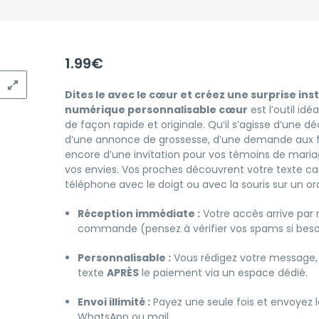
1.99
€
Dites le avec le cœur et créez une surprise ins
numérique personnalisable cœur
est l’outil id
de façon rapide et originale. Qu’il s’agisse d’une dé
d’une annonce de grossesse, d’une demande aux fu
encore d’une invitation pour vos témoins de maria
vos envies. Vos proches découvrent votre texte cac
téléphone avec le doigt ou avec la souris sur un or
Réception immédiate :
Votre accès arrive par m
commande (pensez à vérifier vos spams si beso
Personnalisable :
Vous rédigez votre message, mo
texte
APRÈS
le paiement via un espace dédié.
Envoi illimité :
Payez une seule fois et envoyez l
WhatsApp ou mail.