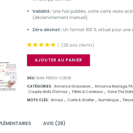
Validité :
Une fois publiée, votre carte reste act
(déclenchement manuel).
Zéro déchet :
Un format 100 % virtuel pour un
(
28
avis clients)
5
28
4.93
out
of
basé
AJOUTER AU PANIER
sur les
notes
des
clients
SKU:
NUM-PERSO-COEUR
de
CATÉGORIES:
Annonce Grossesse
,
Annonce Mariage, P
Couple, Mots D'amour
,
Fêtes & Cadeaux
,
Save The Dat
MOTS CLÉS:
Amour
,
Carte A Gratter
,
Numérique
,
Perso
LÉMENTAIRES
AVIS (28)