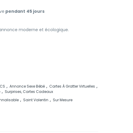
ive
pendant
45 jours
e annonce moderne et écologique.
ACS
,
Annonce Sexe Bébé
,
Cartes À Gratter Virtuelles
,
e
,
Surprises, Cartes Cadeaux
nnalisable
,
Saint Valentin
,
Sur Mesure