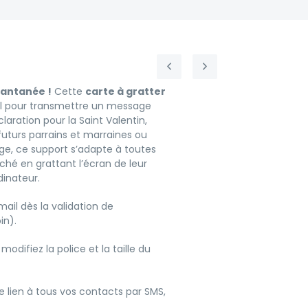
tantanée !
Cette
carte à gratter
éal pour transmettre un message
claration pour la Saint Valentin,
turs parrains et marraines ou
ge, ce support s’adapte à toutes
hé en grattant l’écran de leur
dinateur.
ail dès la validation de
in).
difiez la police et la taille du
e lien à tous vos contacts par SMS,