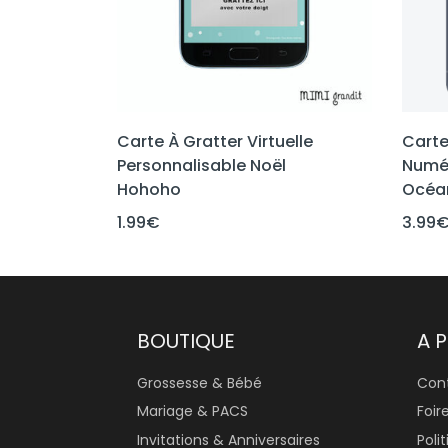
Carte À Gratter Virtuelle
Carte
Personnalisable Noël
Numér
Hohoho
Océan
1.99
€
3.99
BOUTIQUE
A 
Grossesse & Bébé
Con
Mariage & PACS
Foir
Invitations & Anniversaires
Poli