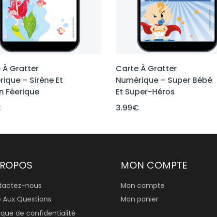
 À Gratter
Carte À Gratter
ique – Sirène Et
Numérique – Super Bébé
 Féerique
Et Super-Héros
€
3.99
€
PROPOS
MON COMPTE
tactez-nous
Mon compte
e Aux Questions
Mon panier
tique de confidentialité