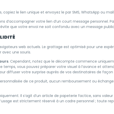
e, copiez le lien unique et envoyez le par SMS, WhatsApp ou mail
d’accompagner votre lien d’un court message personnel. Par e
ela évite que votre envoi ne soit confondu avec un message public
LIDITÉ
navigateurs web actuels. Le grattage est optimisé pour une expéri
r avec une souris.
jours
. Cependant, notez que le décompte commence uniquement 
 de temps, vous pouvez préparer votre visuel à l’avance et att
r diffuser votre surprise auprès de vos destinataires de façon i
personnalisée de ce produit, aucun remboursement ou échange n’e
niquement. Il s’agit d’un article de papeterie factice, sans vale
s. L’usage est strictement réservé à un cadre personnel ; toute 