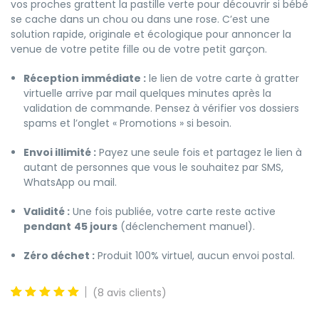
vos proches grattent la pastille verte pour découvrir si bébé
se cache dans un chou ou dans une rose. C’est une
solution rapide, originale et écologique pour annoncer la
venue de votre petite fille ou de votre petit garçon.
Réception immédiate :
le lien de votre carte à gratter
virtuelle arrive par mail quelques minutes après la
validation de commande. Pensez à vérifier vos dossiers
spams et l’onglet « Promotions » si besoin.
Envoi illimité :
Payez une seule fois et partagez le lien à
autant de personnes que vous le souhaitez par SMS,
WhatsApp ou mail.
Validité :
Une fois publiée, votre carte reste active
pendant
45 jours
(déclenchement manuel).
Zéro déchet :
Produit 100% virtuel, aucun envoi postal.
(
8
avis clients)
5
8
5.00
out
of
basé