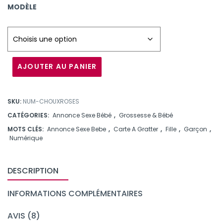
MODÈLE
sur les
notes
des
clients
de
AJOUTER AU PANIER
SKU:
NUM-CHOUXROSES
CATÉGORIES:
Annonce Sexe Bébé
,
Grossesse & Bébé
MOTS CLÉS:
Annonce Sexe Bebe
,
Carte A Gratter
,
Fille
,
Garçon
,
Numérique
DESCRIPTION
INFORMATIONS COMPLÉMENTAIRES
AVIS (8)