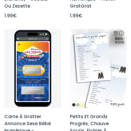
Ou Zezette
GratGrat
1.99
€
1.99
€
Carte À Gratter
Petits Et Grands
Annonce Sexe Bébé
Progrès, Chauve
Numérique -
Souris, Fichier À