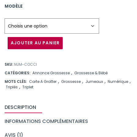
of
basé
MODÈLE
sur la
note
client de
AJOUTER AU PANIER
SKU:
NUM-COCCI
CATÉGORIES:
Annonce Grossesse
,
Grossesse & Bébé
MOTS CLÉS:
Carte A Gratter
,
Grossesse
,
Jumeaux
,
Numérique
,
Triplés
,
Triplet
DESCRIPTION
INFORMATIONS COMPLÉMENTAIRES
AVIS (1)