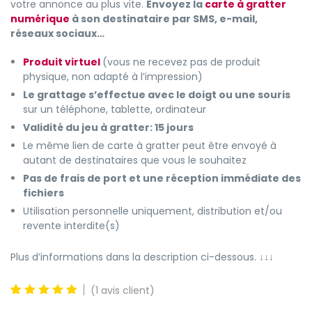
votre annonce au plus vite.
Envoyez la
carte à gratter
numérique
à son destinataire par SMS, e-mail,
réseaux sociaux…
Produit virtuel
(vous ne recevez pas de produit
physique, non adapté à l’impression)
Le grattage s’effectue avec le doigt ou une souris
sur un téléphone, tablette, ordinateur
Validité du jeu à gratter: 15 jours
Le même lien de carte à gratter peut être envoyé à
autant de destinataires que vous le souhaitez
Pas de frais de port et une réception immédiate des
fichiers
Utilisation personnelle uniquement, distribution et/ou
revente interdite(s)
Plus d’informations dans la description ci-dessous.
↓↓↓
(
1
avis client)
5
1
5.00
out