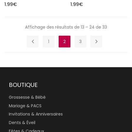
1.99
€
1.99
€
Affichage des résultats de 13 – 24 de 33
1
2
3
BOUTIQUE
Grossesse & Bébé
Mariage & PACS
Invitations & Anniversaires
Dents & Éveil
Fêtes & Cadeaux